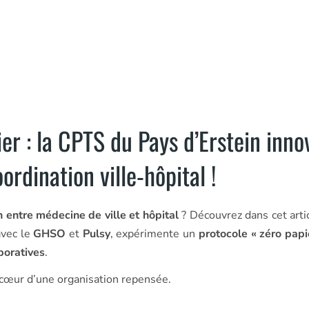
ier : la CPTS du Pays d’Erstein inno
ordination ville-hôpital !
en entre médecine de ville et hôpital
? Découvrez dans cet artic
avec le
GHSO
et
Pulsy
, expérimente un
protocole « zéro papi
boratives
.
u cœur d’une organisation repensée.