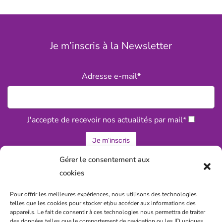
Je m’inscris à la Newsletter
Adresse e-mail*
J'accepte de recevoir nos actualités par mail*
Gérer le consentement aux
cookies
Statuts associatifs de la CPTS
Pour offrir les meilleures expériences, nous utilisons des technologies
telles que les cookies pour stocker et/ou accéder aux informations des
Politique de confidentialité
appareils. Le fait de consentir à ces technologies nous permettra de traiter
des données telles que le comportement de navigation ou les ID uniques